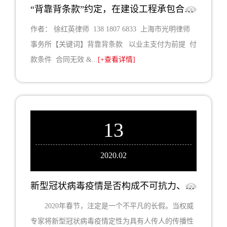
“背靠背条款”约定，在建设工程承包合同中的法律效力问题简析
作者： 徐红英律师 138 1807 6833 上海市光明律师
事务所【关键词】背靠背条款 以业主支付为前提 付
款条件 合同无效 &...
[+查看详情]
13
2020.02
新型冠状病毒疫情是否构成不可抗力、承包人工期可否顺延、如何索赔？
2020年春节，注定是一个不平凡的长假。当权威
专家将新型冠状病毒疫情定性为具有人传人的传播性