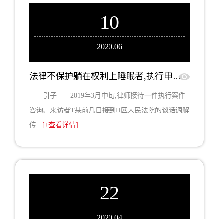
10
2020.06
法律不保护躺在权利上睡眠者,执行申请时效得注意
引子 2019年3月中旬,律师接待一件执行案件
咨询。来访者T某前几日接到H区人民法院的谈话调解
传...
[+查看详情]
22
2020.04