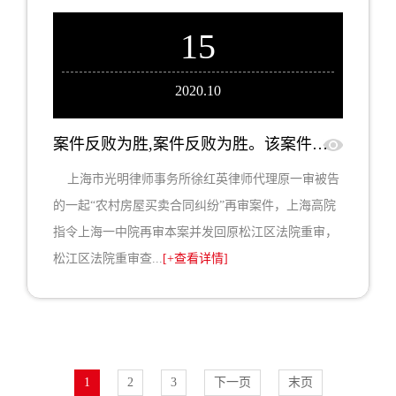
15
2020.10
案件反败为胜,案件反败为胜。该案件从最初立案至今已历时四年左右，当事人呈上锦旗致谢
上海市光明律师事务所徐红英律师代理原一审被告
的一起“农村房屋买卖合同纠纷”再审案件，上海高院
指令上海一中院再审本案并发回原松江区法院重审，
松江区法院重审查...
[+查看详情]
1
2
3
下一页
末页